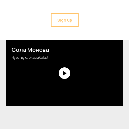
Sign up
Сола Монова
Чувствую, рядом бабы!